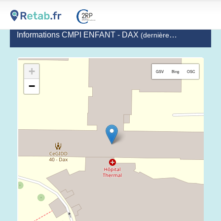
Informations CMPI ENFANT - DAX
(dernière mise à jour le 2020-12-09)
+
GSV
Bing
OSC
−