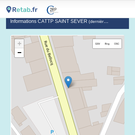
Informations CATTP SAINT SEVER
(dernière mise à jour le 2020-12-09)
+
GSV
Bing
OSC
−