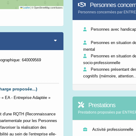
Personnes concer
Leaflet
|
© OpenStreetMap contributors
Personnes concernées par ENT
Personnes avec handicap 
Personnes en situation d
mental
Personnes en situation de
éographique: 640009569
socio-professionnelle
Personnes présentant des
cognitifs (mémoire, attention..
harge proposée...)
 EA - Entreprise Adaptée »
Prestations
Prestations proposées par ENT
sent d'une RQTH (Reconnaissance
épartementale pour les Personnes
voriser la réalisation des
Activité professionnelle
lité au sein de l'entreprise elle-