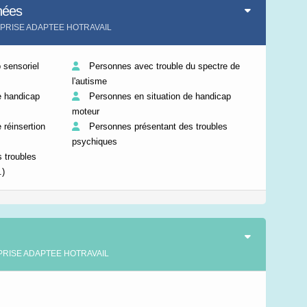
nées
Leaflet
|
©
IGN-France
REPRISE ADAPTEE HOTRAVAIL
sensoriel
Personnes avec trouble du spectre de
l'autisme
e handicap
Personnes en situation de handicap
moteur
 réinsertion
Personnes présentant des troubles
psychiques
 troubles
.)
REPRISE ADAPTEE HOTRAVAIL