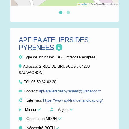
Leaflet
|
© OpenStreetMap contributors
APF EA ATELIERS DES
PYRENEES
Type de structure:
EA - Entreprise Adaptée
Adresse: 2 RUE DE BRUSCOS , 64230
SAUVAGNON
Tél:
05 59 32 02 20
Contact:
apf-ateliersdespyrenees@wanadoo.fr
Site web:
https://www.apf-francehandicap.org/
Mineur
Majeur
Orientation MDPH
Nécessité RQTH