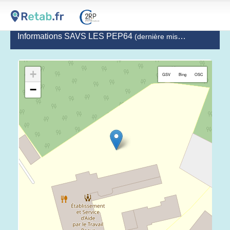
Informations SAVS LES PEP64
(dernière mise à jour le 2020-07-01)
+
GSV
Bing
OSC
−