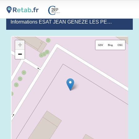
Informations ESAT JEAN GENEZE LES PEP64
(dernière 
+
GSV
Bing
OSC
−