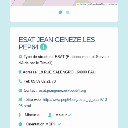
Leaflet
|
© OpenStreetMap contributors
ESAT JEAN GENEZE LES
PEP64
Type de structure:
ESAT (Etablissement et Service
d'Aide par le Travail)
Adresse: 18 RUE SALENGRO , 64000 PAU
Tél:
05 59 02 21 78
Contact:
esat.jeangeneze@pep64.org
Site web:
http://www.pep64.org/esat_jg_pau-97-3-
93.html
Mineur
Majeur
Orientation MDPH