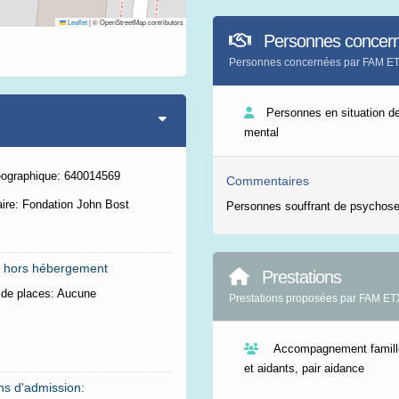
Leaflet
|
© OpenStreetMap contributors
Personnes concer
Personnes concernées par FAM E
Personnes en situation d
mental
éographique: 640014569
Commentaires
ire: Fondation John Bost
Personnes souffrant de psychose
 hors hébergement
Prestations
de places:
Aucune
Prestations proposées par FAM E
Accompagnement famille
et aidants, pair aidance
ns d'admission: