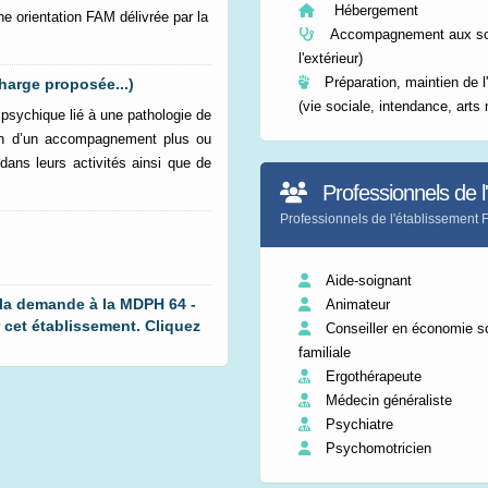
Hébergement
ne orientation FAM délivrée par la
Accompagnement aux so
l'extérieur)
Préparation, maintien de 
harge proposée...)
(vie sociale, intendance, arts
sychique lié à une pathologie de
oin d’un accompagnement plus ou
dans leurs activités ainsi que de
Professionnels de l
Professionnels de l'établissemen
Aide-soignant
 la demande à la MDPH 64 -
Animateur
et établissement. Cliquez
Conseiller en économie so
familiale
Ergothérapeute
Médecin généraliste
Psychiatre
Psychomotricien