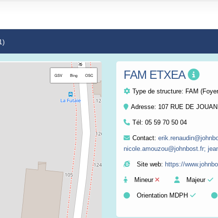
1)
FAM ETXEA
+
GSV
Bing
OSC
−
Type de structure:
FAM (Foyer
Adresse: 107 RUE DE JOUA
Tél:
05 59 70 50 04
Contact:
erik.renaudin@johnbos
nicole.amouzou@johnbost.fr; jea
Site web:
https://www.johnbo
Mineur
Majeur
Orientation MDPH