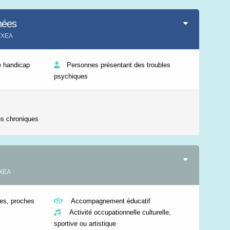
Leaflet
|
©
IGN-France
nées
TXEA
e handicap
Personnes présentant des troubles
psychiques
s chroniques
TXEA
s, proches
Accompagnement éducatif
Activité occupationnelle culturelle,
sportive ou artistique