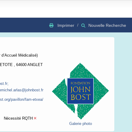
Imprimer
Nouvelle Recherche
GSV
Bing
OSC
 d’Accueil Médicalisé)
NETOTE , 64600 ANGLET
t.fr;
nmichel.arlas@johnbost.fr
st.org/pavillon/fam-etxea/
Nécessité RQTH
Galerie photo