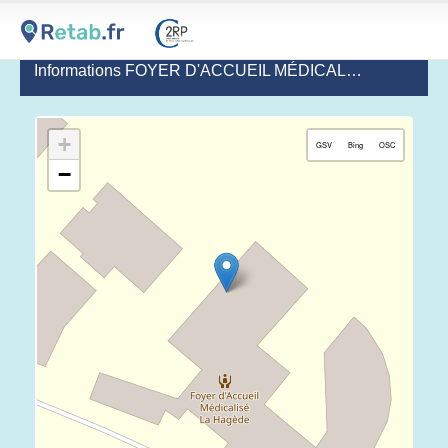
Informations FOYER D'ACCUEIL MÉDICALISÉ -FAM- LA HAGÈDE
+
GSV
Bing
OSC
−