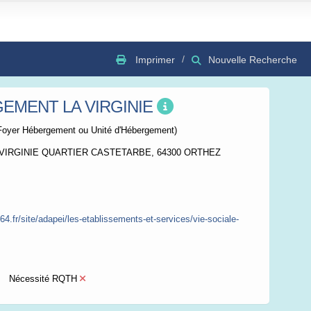
Imprimer
Nouvelle Recherche
EMENT LA VIRGINIE
GSV
Bing
OSC
Foyer Hébergement ou Unité d'Hébergement)
A VIRGINIE QUARTIER CASTETARBE, 64300 ORTHEZ
4.fr/site/adapei/les-etablissements-et-services/vie-sociale-
Nécessité RQTH