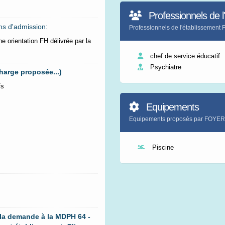
Professionnels de l
ns d'admission:
Professionnels de l'établissem
e orientation FH délivrée par la
chef de service éducatif
Psychiatre
harge proposée...)
fs
Equipements
Equipements proposés par FOY
Piscine
 la demande à la MDPH 64 -