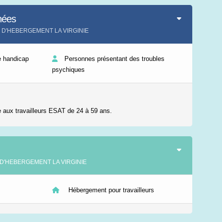
Leaflet
|
©
IGN-France
nées
ER D'HEBERGEMENT LA VIRGINIE
e handicap
Personnes présentant des troubles
psychiques
 aux travailleurs ESAT de 24 à 59 ans.
ER D'HEBERGEMENT LA VIRGINIE
Hébergement pour travailleurs