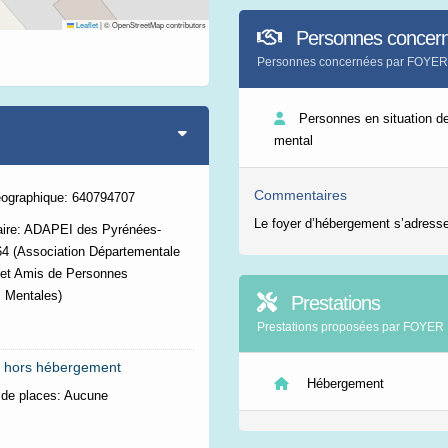
Leaflet
|
© OpenStreetMap contributors
Personnes concer
Personnes concernées par FOY
Personnes en situation d
mental
Commentaires
éographique: 640794707
Le foyer d’hébergement s’adresse
aire: ADAPEI des Pyrénées-
64 (Association Départementale
 et Amis de Personnes
 Mentales)
Prestations
Prestations proposées par FOY
 hors hébergement
Hébergement
de places:
Aucune