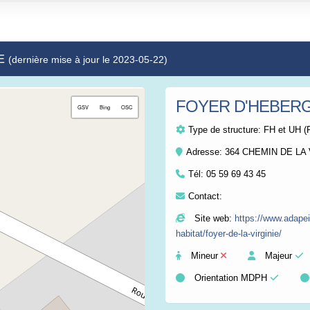
IE
(dernière mise à jour le 2023-05-22)
FOYER D'HEBERG
+
GSV
Bing
OSC
−
Type de structure:
FH et UH (
Adresse: 364 CHEMIN DE L
Tél:
05 59 69 43 45
Contact:
Site web:
https://www.adapei6
habitat/foyer-de-la-virginie/
Mineur
Majeur
Orientation MDPH