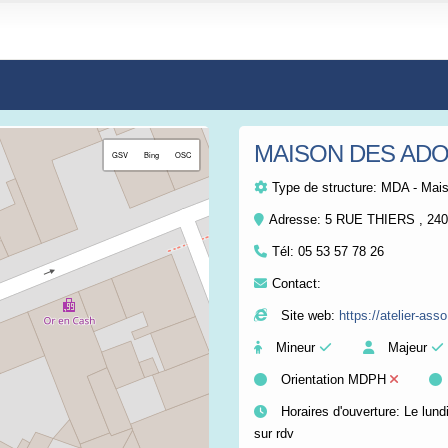
MAISON DES AD
+
GSV
Bing
OSC
−
Type de structure:
MDA - Mais
Adresse: 5 RUE THIERS , 2
Tél:
05 53 57 78 26
Contact:
Site web:
https://atelier-asso.
Mineur
Majeur
Orientation MDPH
Horaires d'ouverture: Le lund
sur rdv