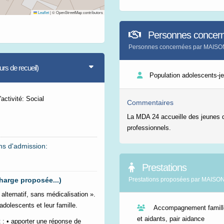
Leaflet
|
© OpenStreetMap contributors
Personnes concer
Personnes concernées par MAI
s de recueil)
Population adolescents-j
activité: Social
Commentaires
La MDA 24 accueille des jeunes d
professionnels.
ns d'admission:
Prestations
harge proposée...)
Prestations proposées par MAI
lternatif, sans médicalisation ».
 adolescents et leur famille.
Accompagnement famille
et aidants, pair aidance
t : • apporter une réponse de