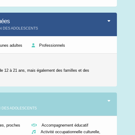
Leaflet
|
©
IGN-France
nées
SON DES ADOLESCENTS
eunes adultes
Professionnels
e 12 à 21 ans, mais également des familles et des
SON DES ADOLESCENTS
s, proches
Accompagnement éducatif
Activité occupationnelle culturelle,