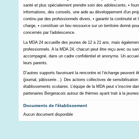
santé et plus spécialement prendre soin des adolescents, • four
informations, des conseils, une aide au développement d'un projet
continu par des professionnels divers, • garantir la continuité et
charge, • constituer un lieu ressource sur un territoire donné po
concernés par l'adolescence.
La MDA 24 accueille des jeunes de 12 à 21 ans, mais également
professionnels. A la MDA 24, chacun peut être reçu avec ou san
accompagné, dans un cadre confidentiel et anonyme. Un accueil
leurs parents.
D’autres supports favorisant la rencontre et l’échange peuvent 
(journal, pâtisserie…). Des actions collectives de sensibilisati
établissements scolaires. L’équipe de la MDA peut s’inscrire da
partenaires Bergeracois autour de thèmes ayant trait à la jeunes
Documents de l'établissement
Aucun document disponible