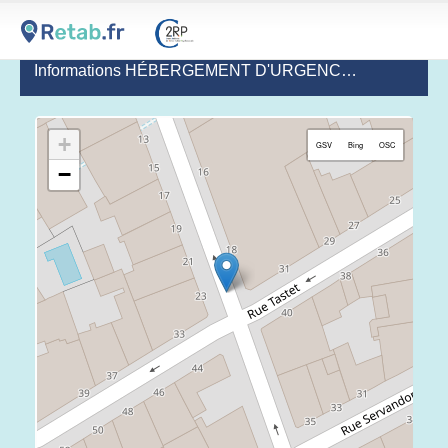
Informations HÉBERGEMENT D'URGENCE POUR DEMANDEURS D'ASILE - HUDA - DIACONAT DE BORDEAUX
+
GSV
Bing
OSC
−